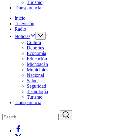
de
Estado
Turismo
Michoacán,
de
Transparencia
México.
Michoacán,
Creado
México.
Inicio
en
Creado
Televisión
1984,
en
Radio
su
1984,
Noticias
objetivo
su
Cultura
principal
objetivo
Deportes
es
principal
Economía
transmitir
es
Educación
contenidos
transmitir
Michoacán
educativos,
contenidos
Municipios
culturales,
educativos,
Nacional
científicos
culturales,
Salud
y
científicos
Seguridad
de
y
Tecnología
interés
de
Turismo
social,
interés
Transparencia
además
social,
de
además
Close
Search
brindar
de
cobertura
brindar
Search
a
cobertura
https://www.facebook.com/share/1DuG82DXJL/
las
a
/