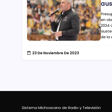
aus
Presup
en ob
2024 q
auste
de la 
23 De Noviembre De 2023
Sistema Michoacano de Radio y Televisión