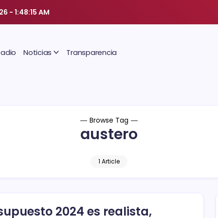
026
-
1:48:16 AM
Radio
Noticias
Transparencia
Browse Tag
austero
1 Article
supuesto 2024 es realista,