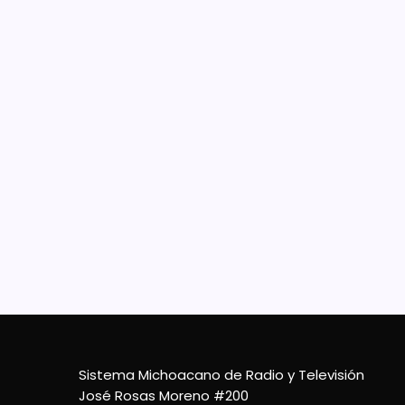
4 De Marzo De 2024
En 
de 
la 
SEE c
persp
trans
de Ed
suste
9 De Noviembre De 2023
Sistema Michoacano de Radio y Televisión
José Rosas Moreno #200