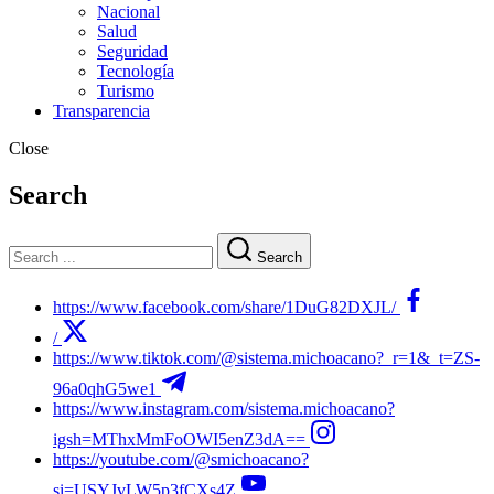
Nacional
Salud
Seguridad
Tecnología
Turismo
Transparencia
Close
Search
Search
https://www.facebook.com/share/1DuG82DXJL/
/
https://www.tiktok.com/@sistema.michoacano?_r=1&_t=ZS-
96a0qhG5we1
https://www.instagram.com/sistema.michoacano?
igsh=MThxMmFoOWI5enZ3dA==
https://youtube.com/@smichoacano?
si=USYJvLW5p3fCXs4Z