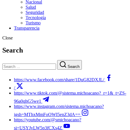
Nacional
Salud
Seguridad
Tecnología
Turismo
Transparencia
Close
Search
Search
https://www.facebook.com/share/1DuG82DXJL/
/
https://www.tiktok.com/@sistema.michoacano?_r=1&_t=ZS-
96a0qhG5we1
https://www.instagram.com/sistema.michoacano?
igsh=MThxMmFoOWI5enZ3dA==
https://youtube.com/@smichoacano?
si=USYJvLW5p3fCXs4Z