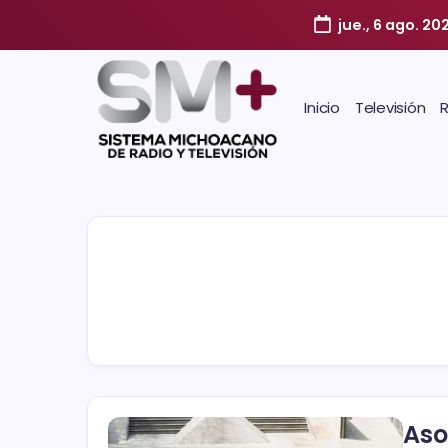
jue., 6 ago. 20
Inicio
Televisión
Aso