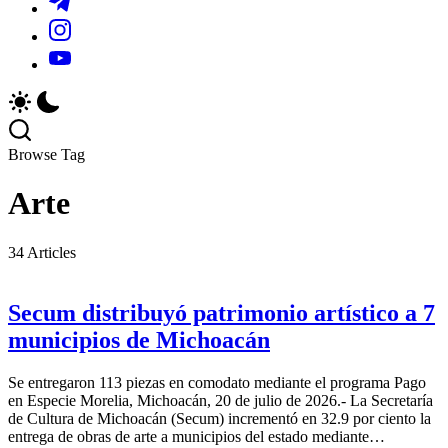
y
locales
_r=1&_t=ZS-
https://www.instagram.com/sistema.michoacano?
actividades
y
96a0qhG5we1
igsh=MThxMmFoOWI5enZ3dA==
de
actividades
https://youtube.com/@smichoacano?
la
de
si=USYJvLW5p3fCXs4Z
región.
la
región.
Browse Tag
Arte
34 Articles
Secum distribuyó patrimonio artístico a 7
municipios de Michoacán
Se entregaron 113 piezas en comodato mediante el programa Pago
en Especie Morelia, Michoacán, 20 de julio de 2026.- La Secretaría
de Cultura de Michoacán (Secum) incrementó en 32.9 por ciento la
entrega de obras de arte a municipios del estado mediante…