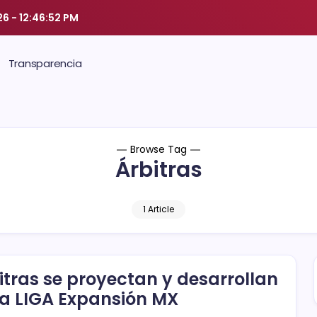
26
-
12:46:53 PM
Transparencia
Browse Tag
Árbitras
1 Article
itras se proyectan y desarrollan
la LIGA Expansión MX