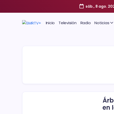
sáb., 8 ago. 20
Inicio
Televisión
Radio
Noticias
Árb
en 