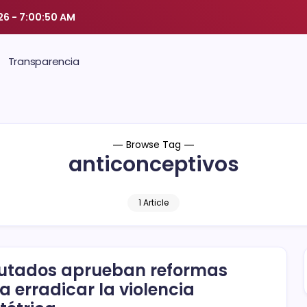
026
-
7:00:51 AM
Transparencia
Browse Tag
anticonceptivos
1 Article
utados aprueban reformas
a erradicar la violencia