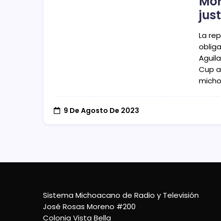
Mor
just
La rep
obliga
Aguil
Cup an
micho
9 De Agosto De 2023
Sistema Michoacano de Radio y Televisión
José Rosas Moreno #200
Colonia Vista Bella