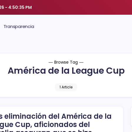
26
-
4:50:36 PM
Transparencia
Browse Tag
América de la League Cup
1 Article
s eliminación del América de la
gue Cup, aficionados del