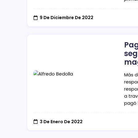
9 De Diciembre De 2022
Pag
seg
mag
Más d
respo
respo
a trav
pagó 
3 De Enero De 2022