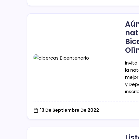
Aún
nat
Bic
Olí
Invita
la nat
mejor 
y Depo
inscri
13 De Septiembre De 2022
Lis