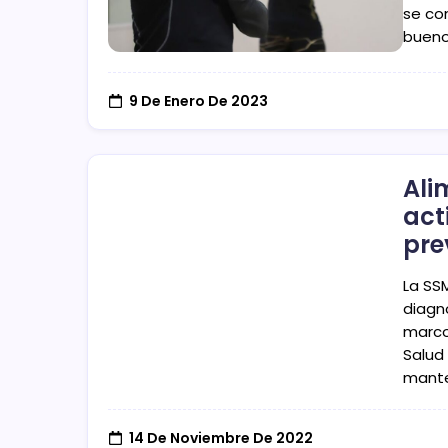
se co
bueno
9 De Enero De 2023
Ali
act
pre
La SS
diagn
marco
Salud
mante
14 De Noviembre De 2022