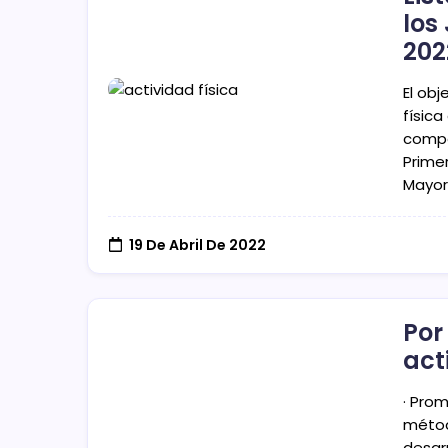
los
202
El obj
físic
compe
Prime
Mayor
19 De Abril De 2022
Por
act
· Pro
métod
desarr