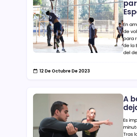
par
Esp
En am
de vol
para r
de la
del d
12 De Octubre De 2023
A b
dej
Es im
minut
Tras l