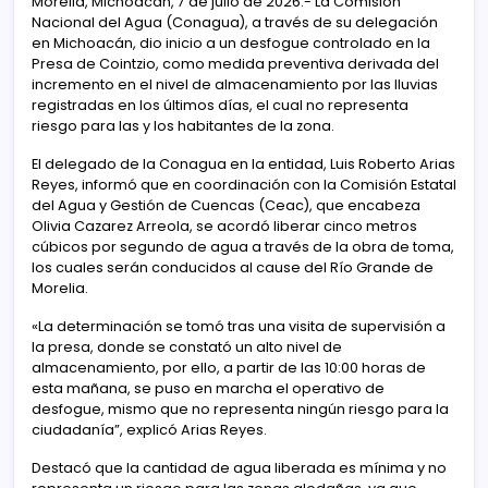
Morelia, Michoacán, 7 de julio de 2026.- La Comisión
Nacional del Agua (Conagua), a través de su delegación
en Michoacán, dio inicio a un desfogue controlado en la
Presa de Cointzio, como medida preventiva derivada del
incremento en el nivel de almacenamiento por las lluvias
registradas en los últimos días, el cual no representa
riesgo para las y los habitantes de la zona.
El delegado de la Conagua en la entidad, Luis Roberto Arias
Reyes, informó que en coordinación con la Comisión Estatal
del Agua y Gestión de Cuencas (Ceac), que encabeza
Olivia Cazarez Arreola, se acordó liberar cinco metros
cúbicos por segundo de agua a través de la obra de toma,
los cuales serán conducidos al cause del Río Grande de
Morelia.
«La determinación se tomó tras una visita de supervisión a
la presa, donde se constató un alto nivel de
almacenamiento, por ello, a partir de las 10:00 horas de
esta mañana, se puso en marcha el operativo de
desfogue, mismo que no representa ningún riesgo para la
ciudadanía”, explicó Arias Reyes.
Destacó que la cantidad de agua liberada es mínima y no