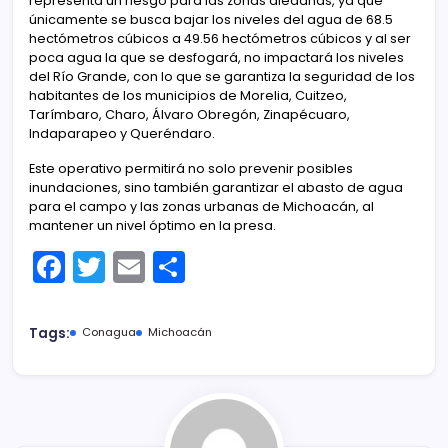
representa un riesgo para las zonas aledañas, ya que
únicamente se busca bajar los niveles del agua de 68.5
hectómetros cúbicos a 49.56 hectómetros cúbicos y al ser
poca agua la que se desfogará, no impactará los niveles
del Río Grande, con lo que se garantiza la seguridad de los
habitantes de los municipios de Morelia, Cuitzeo,
Tarímbaro, Charo, Álvaro Obregón, Zinapécuaro,
Indaparapeo y Queréndaro.
Este operativo permitirá no solo prevenir posibles
inundaciones, sino también garantizar el abasto de agua
para el campo y las zonas urbanas de Michoacán, al
mantener un nivel óptimo en la presa.
F
T
E
C
a
w
m
o
c
itt
ai
m
Tags:
Conagua
Michoacán
e
er
l
p
b
ar
o
tir