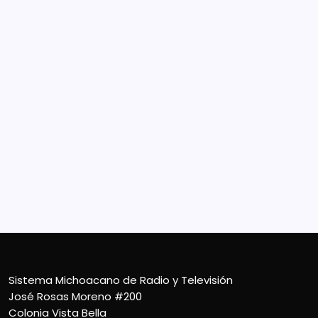
Sistema Michoacano de Radio y Televisión
José Rosas Moreno #200
Colonia Vista Bella
CP 58090, Morelia, México
Teléfono (01) 4431136900
Contacto
smichoacanortv@gmail.com
Sistema Michoacano de Radio y Televisión
José Rosas Moreno #200
Colonia Vista Bella