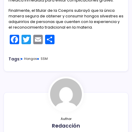
médica inmediata para evitar complicaciones graves.
Finalmente, el titular de la Coepris subrayó que la única
manera segura de obtener y consumir hongos silvestres es
adquirirlos de personas que cuenten con la experiencia y
el reconocimiento tradicional en la materia.
F
T
E
C
a
w
m
o
c
itt
ai
m
Tags:
Hongos
SSM
e
er
l
p
b
ar
o
tir
o
k
Author
Redacción