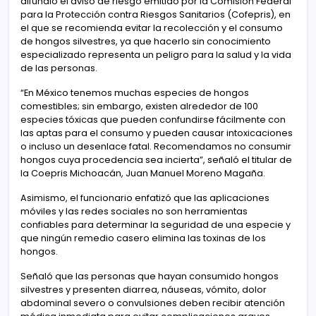
difundió el aviso de riesgo emitido por la Comisión Federal
para la Protección contra Riesgos Sanitarios (Cofepris), en
el que se recomienda evitar la recolección y el consumo
de hongos silvestres, ya que hacerlo sin conocimiento
especializado representa un peligro para la salud y la vida
de las personas.
“En México tenemos muchas especies de hongos
comestibles; sin embargo, existen alrededor de 100
especies tóxicas que pueden confundirse fácilmente con
las aptas para el consumo y pueden causar intoxicaciones
o incluso un desenlace fatal. Recomendamos no consumir
hongos cuya procedencia sea incierta”, señaló el titular de
la Coepris Michoacán, Juan Manuel Moreno Magaña.
Asimismo, el funcionario enfatizó que las aplicaciones
móviles y las redes sociales no son herramientas
confiables para determinar la seguridad de una especie y
que ningún remedio casero elimina las toxinas de los
hongos.
Señaló que las personas que hayan consumido hongos
silvestres y presenten diarrea, náuseas, vómito, dolor
abdominal severo o convulsiones deben recibir atención