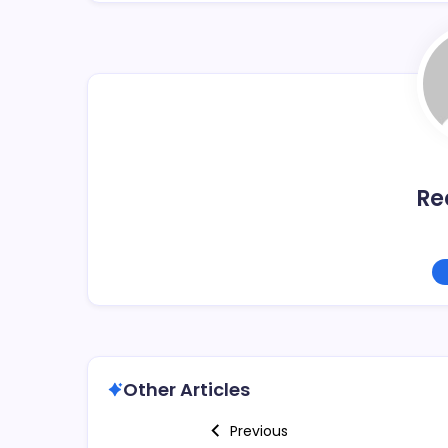
b
ar
o
tir
o
k
Re
Other Articles
Previous