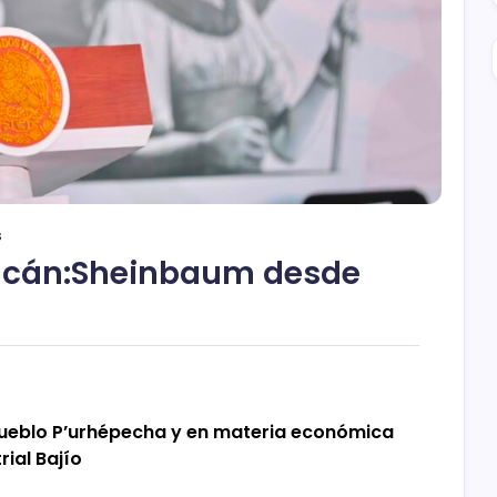
s
oacán:Sheinbaum desde
 Pueblo P’urhépecha y en materia económica
rial Bajío