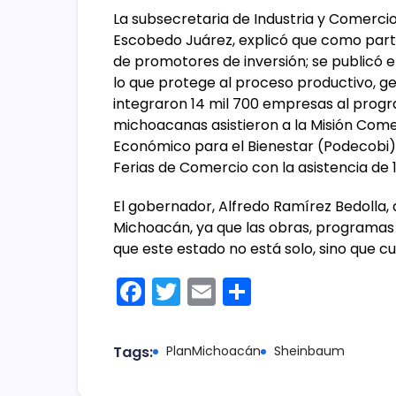
La subsecretaria de Industria y Comerci
Escobedo Juárez, explicó que como parte
de promotores de inversión; se publicó e
lo que protege al proceso productivo, g
integraron 14 mil 700 empresas al prog
michoacanas asistieron a la Misión Come
Económico para el Bienestar (Podecobi) e
Ferias de Comercio con la asistencia de
El gobernador, Alfredo Ramírez Bedolla,
Michoacán, ya que las obras, programas
que este estado no está solo, sino que c
F
T
E
C
a
w
m
o
c
itt
ai
m
Tags:
PlanMichoacán
Sheinbaum
e
er
l
p