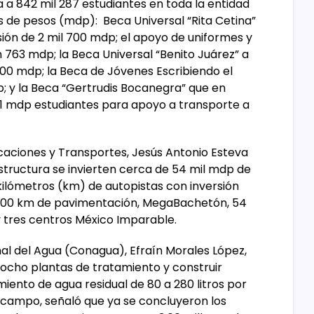
 a 842 mil 287 estudiantes en toda la entidad
s de pesos (mdp): Beca Universal “Rita Cetina”
rsión de 2 mil 700 mdp; el apoyo de uniformes y
n 763 mdp; la Beca Universal “Benito Juárez” a
300 mdp; la Beca de Jóvenes Escribiendo el
p; y la Beca “Gertrudis Bocanegra” que en
31 mdp estudiantes para apoyo a transporte a
icaciones y Transportes, Jesús Antonio Esteva
structura se invierten cerca de 54 mil mdp de
 kilómetros (km) de autopistas con inversión
 600 km de pavimentación, MegaBachetón, 54
y tres centros México Imparable.
nal del Agua (Conagua), Efraín Morales López,
ocho plantas de tratamiento y construir
iento de agua residual de 80 a 280 litros por
l campo, señaló que ya se concluyeron los