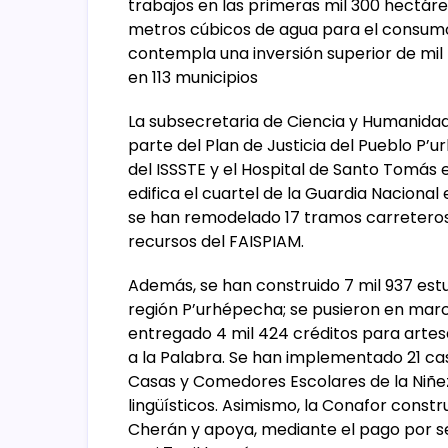
trabajos en las primeras mil 300 hectáre
metros cúbicos de agua para el consum
contempla una inversión superior de mi
en 113 municipios
La subsecretaria de Ciencia y Humanidad
parte del Plan de Justicia del Pueblo P’
del ISSSTE y el Hospital de Santo Tomás 
edifica el cuartel de la Guardia Naciona
se han remodelado 17 tramos carreteros
recursos del FAISPIAM.
Además, se han construido 7 mil 937 estuf
región P’urhépecha; se pusieron en marc
entregado 4 mil 424 créditos para artesa
a la Palabra. Se han implementado 21 ca
Casas y Comedores Escolares de la Niñe
lingüísticos. Asimismo, la Conafor constr
Cherán y apoya, mediante el pago por se