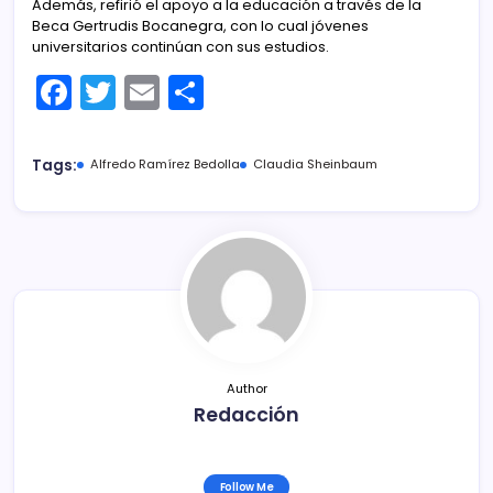
Además, refirió el apoyo a la educación a través de la
Beca Gertrudis Bocanegra, con lo cual jóvenes
universitarios continúan con sus estudios.
F
T
E
C
a
w
m
o
c
itt
ai
m
Tags:
Alfredo Ramírez Bedolla
Claudia Sheinbaum
e
er
l
p
b
ar
o
tir
o
k
Author
Redacción
Follow Me