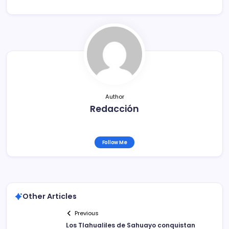
e
er
l
p
b
ar
o
tir
o
k
Author
Redacción
Follow Me
Other Articles
Previous
Los Tlahualiles de Sahuayo conquistan