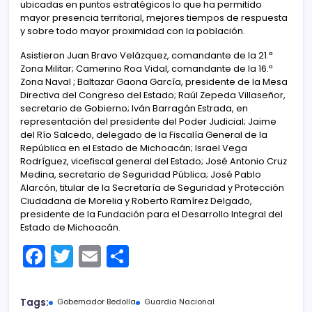
ubicadas en puntos estratégicos lo que ha permitido
mayor presencia territorial, mejores tiempos de respuesta
y sobre todo mayor proximidad con la población.
Asistieron Juan Bravo Velázquez, comandante de la 21.ª
Zona Militar; Camerino Roa Vidal, comandante de la 16.ª
Zona Naval ; Baltazar Gaona García, presidente de la Mesa
Directiva del Congreso del Estado; Raúl Zepeda Villaseñor,
secretario de Gobierno; Iván Barragán Estrada, en
representación del presidente del Poder Judicial; Jaime
del Río Salcedo, delegado de la Fiscalía General de la
República en el Estado de Michoacán; Israel Vega
Rodríguez, vicefiscal general del Estado; José Antonio Cruz
Medina, secretario de Seguridad Pública; José Pablo
Alarcón, titular de la Secretaría de Seguridad y Protección
Ciudadana de Morelia y Roberto Ramírez Delgado,
presidente de la Fundación para el Desarrollo Integral del
Estado de Michoacán.
F
T
E
C
a
w
m
o
c
itt
ai
m
Tags:
Gobernador Bedolla
Guardia Nacional