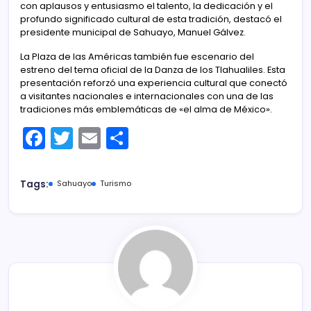
con aplausos y entusiasmo el talento, la dedicación y el
profundo significado cultural de esta tradición, destacó el
presidente municipal de Sahuayo, Manuel Gálvez.
La Plaza de las Américas también fue escenario del
estreno del tema oficial de la Danza de los Tlahualiles. Esta
presentación reforzó una experiencia cultural que conectó
a visitantes nacionales e internacionales con una de las
tradiciones más emblemáticas de «el alma de México».
F
T
E
C
a
w
m
o
c
itt
ai
m
Tags:
Sahuayo
Turismo
e
er
l
p
b
ar
o
tir
o
k