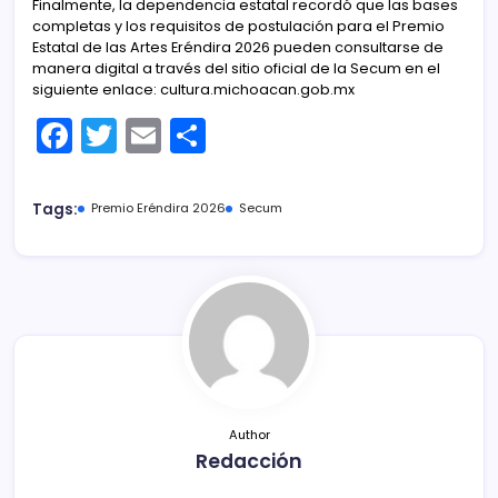
Finalmente, la dependencia estatal recordó que las bases
completas y los requisitos de postulación para el Premio
Estatal de las Artes Eréndira 2026 pueden consultarse de
manera digital a través del sitio oficial de la Secum en el
siguiente enlace: cultura.michoacan.gob.mx
F
T
E
C
a
w
m
o
c
itt
ai
m
Tags:
Premio Eréndira 2026
Secum
e
er
l
p
b
ar
o
tir
o
k
Author
Redacción