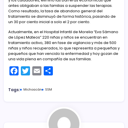
y los cuidadores, eliminó las barreras económicas que
antes obligaban a las familias a suspender las terapias.
Como resultado, la tasa de abandono general del
tratamiento se disminuyó de forma histórica, pasando de
un 30 por ciento inicial a solo el 2 por ciento.
Actualmente, en el Hospital Infantil de Morelia “Eva Sámano
de López Mateos” 220 niñas y niños se encuentran en
tratamiento activo, 380 en fase de vigilancia y más de 500
niñas y niños recuperados, lo que representa a pequeñas y
pequeños que han vencido la enfermedad y hoy gozan de
una vida plena en compañía de sus familias.
F
T
E
C
a
w
m
o
c
itt
ai
m
Tags:
Michoacán
SSM
e
er
l
p
b
ar
o
tir
o