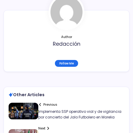
b
ar
o
tir
o
k
Author
Redacción
Follow Me
Other Articles
Previous
Implementa SSP operativo vial y de vigilancia
por concierto del Jalo Futbolero en Morelia
Next