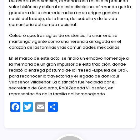
Durante su intervención, el mandatario resaltó el profundo
valor histórico y cultural de esta disciplina, afirmando que la
grandeza de la charrería radica en su origen genuino:
nació del trabajo, de la tierra, del caballo y de la vida
comunitaria del campo nacional.
Celebró que, tras siglos de existencia, la charrería se
mantenga vigente como una herencia arraigada en el
corazón de las familias y las comunidades mexicanas.
En el marco de este acto, se rindió un emotivo homenaje a
la memoria de un gran impulsor de esta tradición, donde
realizó la entrega póstuma de la Presea «Espuela de Oro»,
para reconocer la trayectoria y el legado de don Raúl
Villaseñor Villaseñor. La distinción fue recibida por el
secretario de Gobierno, Raúl Zepeda Villaseñor, en
representación de la familia del homenajeado.
F
T
E
C
a
w
m
o
c
itt
ai
m
e
er
l
p