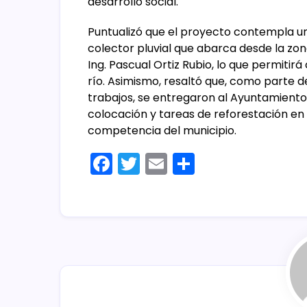
desarrollo social.
Puntualizó que el proyecto contempla un
colector pluvial que abarca desde la zo
Ing. Pascual Ortiz Rubio, lo que permitirá
río. Asimismo, resaltó que, como parte 
trabajos, se entregaron al Ayuntamiento 
colocación y tareas de reforestación en 
competencia del municipio.
F
T
E
C
a
w
m
o
c
itt
ai
m
e
er
l
p
b
ar
o
tir
o