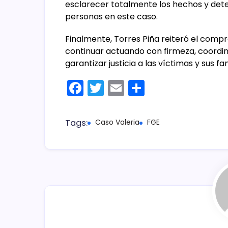
esclarecer totalmente los hechos y dete
personas en este caso.
Finalmente, Torres Piña reiteró el compr
continuar actuando con firmeza, coordin
garantizar justicia a las víctimas y sus fam
F
T
E
C
a
w
m
o
c
itt
ai
m
Tags:
Caso Valeria
FGE
e
er
l
p
b
ar
o
tir
o
k