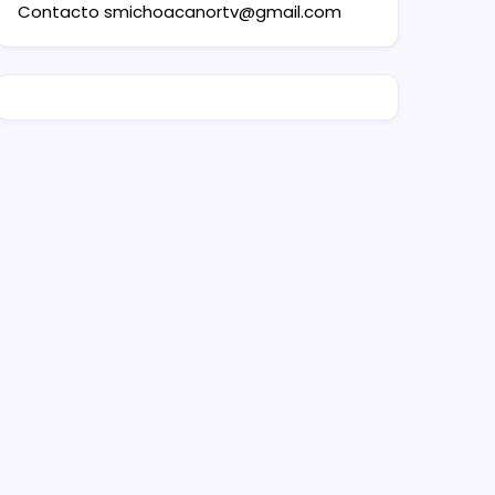
Contacto
smichoacanortv@gmail.com