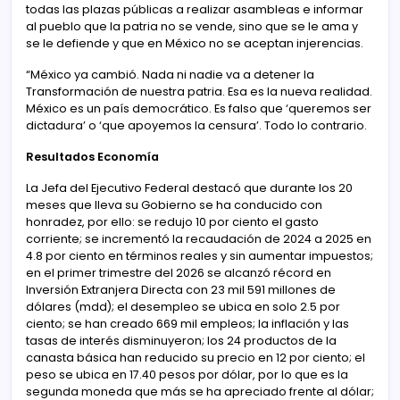
todas las plazas públicas a realizar asambleas e informar
al pueblo que la patria no se vende, sino que se le ama y
se le defiende y que en México no se aceptan injerencias.
“México ya cambió. Nada ni nadie va a detener la
Transformación de nuestra patria. Esa es la nueva realidad.
México es un país democrático. Es falso que ‘queremos ser
dictadura’ o ‘que apoyemos la censura’. Todo lo contrario.
Resultados Economía
La Jefa del Ejecutivo Federal destacó que durante los 20
meses que lleva su Gobierno se ha conducido con
honradez, por ello: se redujo 10 por ciento el gasto
corriente; se incrementó la recaudación de 2024 a 2025 en
4.8 por ciento en términos reales y sin aumentar impuestos;
en el primer trimestre del 2026 se alcanzó récord en
Inversión Extranjera Directa con 23 mil 591 millones de
dólares (mdd); el desempleo se ubica en solo 2.5 por
ciento; se han creado 669 mil empleos; la inflación y las
tasas de interés disminuyeron; los 24 productos de la
canasta básica han reducido su precio en 12 por ciento; el
peso se ubica en 17.40 pesos por dólar, por lo que es la
segunda moneda que más se ha apreciado frente al dólar;