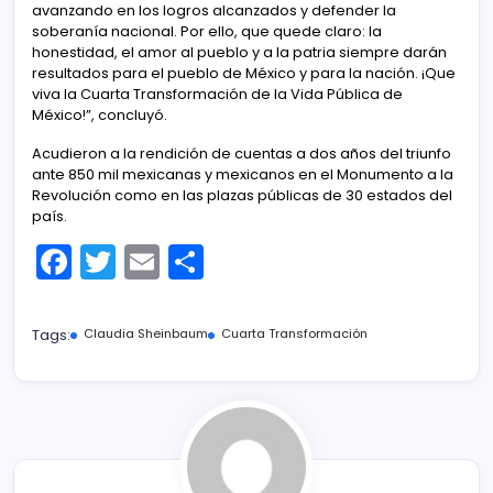
avanzando en los logros alcanzados y defender la
soberanía nacional. Por ello, que quede claro: la
honestidad, el amor al pueblo y a la patria siempre darán
resultados para el pueblo de México y para la nación. ¡Que
viva la Cuarta Transformación de la Vida Pública de
México!”, concluyó.
Acudieron a la rendición de cuentas a dos años del triunfo
ante 850 mil mexicanas y mexicanos en el Monumento a la
Revolución como en las plazas públicas de 30 estados del
país.
F
T
E
C
a
w
m
o
c
itt
ai
m
Tags:
Claudia Sheinbaum
Cuarta Transformación
e
er
l
p
b
ar
o
tir
o