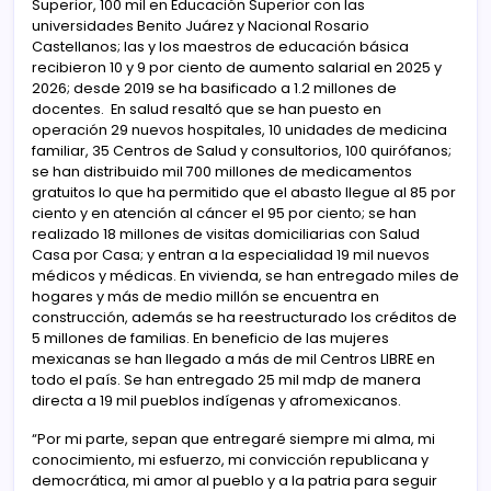
Superior, 100 mil en Educación Superior con las
universidades Benito Juárez y Nacional Rosario
Castellanos; las y los maestros de educación básica
recibieron 10 y 9 por ciento de aumento salarial en 2025 y
2026; desde 2019 se ha basificado a 1.2 millones de
docentes. En salud resaltó que se han puesto en
operación 29 nuevos hospitales, 10 unidades de medicina
familiar, 35 Centros de Salud y consultorios, 100 quirófanos;
se han distribuido mil 700 millones de medicamentos
gratuitos lo que ha permitido que el abasto llegue al 85 por
ciento y en atención al cáncer el 95 por ciento; se han
realizado 18 millones de visitas domiciliarias con Salud
Casa por Casa; y entran a la especialidad 19 mil nuevos
médicos y médicas. En vivienda, se han entregado miles de
hogares y más de medio millón se encuentra en
construcción, además se ha reestructurado los créditos de
5 millones de familias. En beneficio de las mujeres
mexicanas se han llegado a más de mil Centros LIBRE en
todo el país. Se han entregado 25 mil mdp de manera
directa a 19 mil pueblos indígenas y afromexicanos.
“Por mi parte, sepan que entregaré siempre mi alma, mi
conocimiento, mi esfuerzo, mi convicción republicana y
democrática, mi amor al pueblo y a la patria para seguir