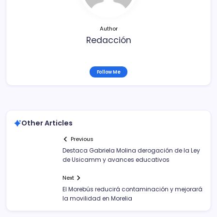
k
Author
Redacción
Follow Me
Other Articles
Previous
Destaca Gabriela Molina derogación de la Ley
de Usicamm y avances educativos
Next
El Morebús reducirá contaminación y mejorará
la movilidad en Morelia