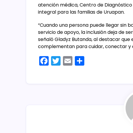
atención médica, Centro de Diagnóstico
integral para las familias de Uruapan.
“Cuando una persona puede llegar sin bar
servicio de apoyo, la inclusión deja de se
señaló Gladyz Butanda, al destacar que
complementan para cuidar, conectar y 
F
T
E
C
a
w
m
o
c
itt
ai
m
e
er
l
p
b
ar
o
tir
o
k