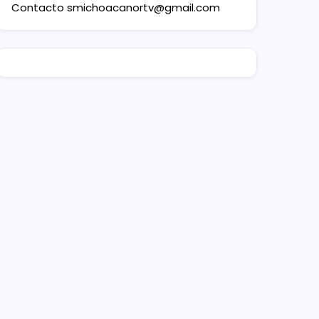
Contacto
smichoacanortv@gmail.com