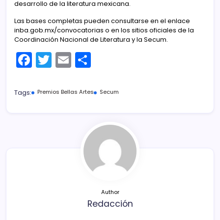
desarrollo de la literatura mexicana.
Las bases completas pueden consultarse en el enlace
inba.gob.mx/convocatorias o en los sitios oficiales de la
Coordinación Nacional de Literatura y la Secum.
F
T
E
C
a
w
m
o
c
itt
ai
m
Tags:
Premios Bellas Artes
Secum
e
er
l
p
b
ar
o
tir
o
k
Author
Redacción