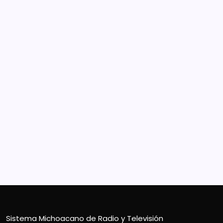
Sistema Michoacano de Radio y Televisión
José Rosas Moreno #200
Colonia Vista Bella
CP 58090, Morelia, México
Teléfono (01) 4431136900
Contacto
smichoacanortv@gmail.com
Sistema Michoacano de Radio y Televisión