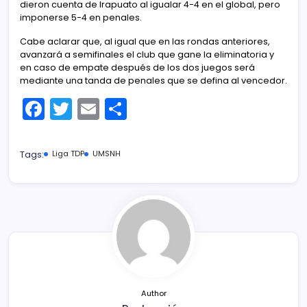
dieron cuenta de Irapuato al igualar 4-4 en el global, pero
imponerse 5-4 en penales.
Cabe aclarar que, al igual que en las rondas anteriores,
avanzará a semifinales el club que gane la eliminatoria y
en caso de empate después de los dos juegos será
mediante una tanda de penales que se defina al vencedor.
F
T
E
C
a
w
m
o
c
itt
ai
m
Tags:
Liga TDP
UMSNH
e
er
l
p
b
ar
o
tir
o
k
Author