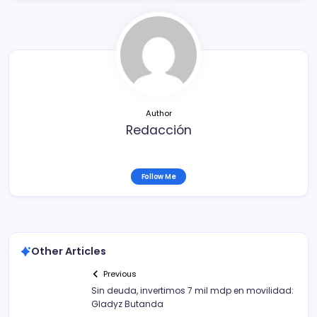
e
er
l
p
b
ar
o
tir
o
k
Author
Redacción
Follow Me
Other Articles
Previous
Sin deuda, invertimos 7 mil mdp en movilidad:
Gladyz Butanda