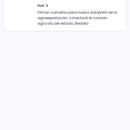
Next
Firman convenio para nueva autopista de la
agroexportación; conectará el corazón
agrícola del estado: Bedolla
Sistema Michoacano de Radio y Televisión
José Rosas Moreno #200
Colonia Vista Bella