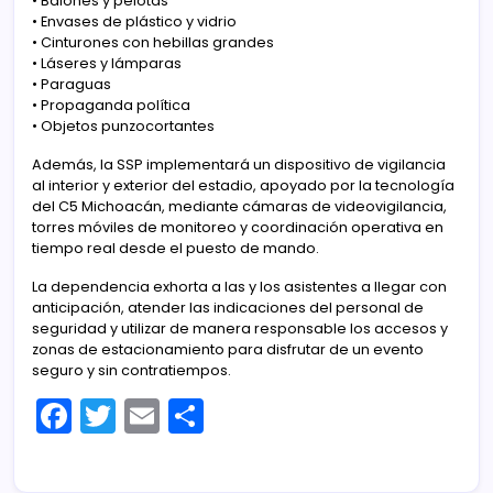
•⁠ ⁠Balones y pelotas
•⁠ ⁠Envases de plástico y vidrio
•⁠ ⁠Cinturones con hebillas grandes
•⁠ ⁠Láseres y lámparas
•⁠ ⁠Paraguas
•⁠ ⁠Propaganda política
•⁠ ⁠Objetos punzocortantes
Además, la SSP implementará un dispositivo de vigilancia
al interior y exterior del estadio, apoyado por la tecnología
del C5 Michoacán, mediante cámaras de videovigilancia,
torres móviles de monitoreo y coordinación operativa en
tiempo real desde el puesto de mando.
La dependencia exhorta a las y los asistentes a llegar con
anticipación, atender las indicaciones del personal de
seguridad y utilizar de manera responsable los accesos y
zonas de estacionamiento para disfrutar de un evento
seguro y sin contratiempos.
F
T
E
C
a
w
m
o
c
itt
ai
m