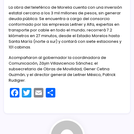
La obra del teleférico de Morelia cuenta con una inversión
estatal cercana a los 3 mil millones de pesos, sin generar
deuda pública. Se encuentra a cargo del consorcio
conformado por las empresas Leitner y Alfa, expertas en
transporte por cable en todo el mundo; recorrerá 7.2
kilómetros en 27 minutos, desde el Estadio Morelos hasta
Santa María (norte a sur) y contará con siete estaciones y
101 cabinas.
Acompañaron al gobernador la coordinadora de
Comunicación, Záyin Villavicencio Sánchez; el
subsecretario de Obras de Movilidad, Gener Cetina
Guzmán; y el director general de Leitner México, Patrick
Rudigier.
F
T
E
C
a
w
m
o
c
itt
ai
m
e
er
l
p
b
ar