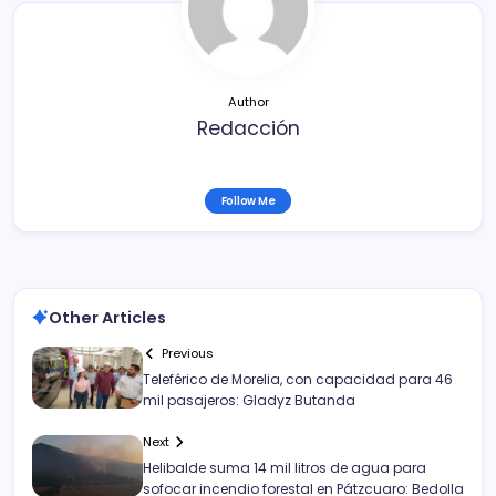
o
tir
o
k
Author
Redacción
Follow Me
Other Articles
Previous
Teleférico de Morelia, con capacidad para 46
mil pasajeros: Gladyz Butanda
Next
Helibalde suma 14 mil litros de agua para
sofocar incendio forestal en Pátzcuaro: Bedolla