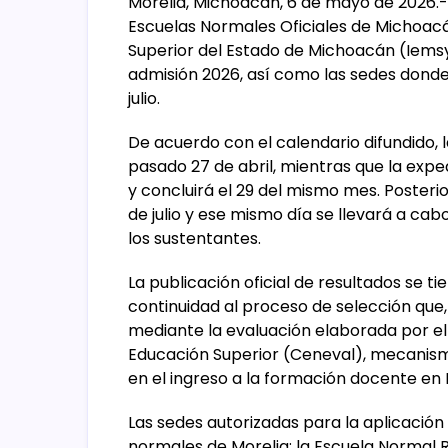
Morelia, Michoacán, 6 de mayo de 2026.- 
Escuelas Normales Oficiales de Michoacán
Superior del Estado de Michoacán (Iemsy
admisión 2026, así como las sedes donde
julio.
De acuerdo con el calendario difundido, l
pasado 27 de abril, mientras que la expe
y concluirá el 29 del mismo mes. Posteri
de julio y ese mismo día se llevará a cab
los sustentantes.
La publicación oficial de resultados se t
continuidad al proceso de selección que,
mediante la evaluación elaborada por el
Educación Superior (Ceneval), mecanismo
en el ingreso a la formación docente en
Las sedes autorizadas para la aplicación
normales de Morelia; la Escuela Normal R