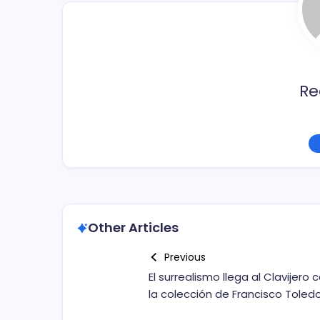
o
k
Re
Other Articles
Previous
El surrealismo llega al Clavijero 
la colección de Francisco Toled