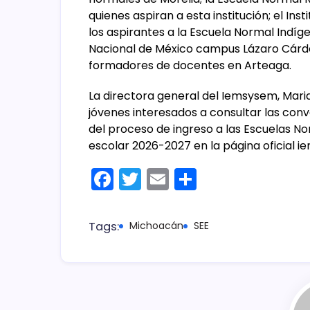
quienes aspiran a esta institución; el In
los aspirantes a la Escuela Normal Indíg
Nacional de México campus Lázaro Cárde
formadores de docentes en Arteaga.
La directora general del Iemsysem, Maria
jóvenes interesados a consultar las conv
del proceso de ingreso a las Escuelas No
escolar 2026-2027 en la página oficia
F
T
E
C
a
w
m
o
c
itt
ai
m
Tags:
Michoacán
SEE
e
er
l
p
b
ar
o
tir