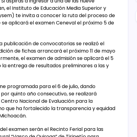
Si aspiras a ingresar a una de las nueve
, el Instituto de Educación Media Superior y
sem) te invita a conocer la ruta del proceso de
 se aplicará el examen Ceneval el próximo 5 de
a publicación de convocatorias se realizó el
dición de fichas arrancará el próximo 11 de mayo
ormente, el examen de admisión se aplicará el 5
o la entrega de resultados preliminares a las y
iene programada para el 6 de julio, dando
 por quinto año consecutivo, se realizará
 Centro Nacional de Evaluación para la
 que ha fortalecido la transparencia y equidad
 Michoacán.
 del examen serán el Recinto Ferial para las
ural “Vasco de Quiroga” de Tiripetío para