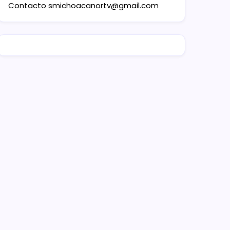
Contacto
smichoacanortv@gmail.com