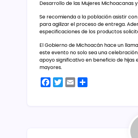
Desarrollo de las Mujeres Michoacanas y 
Se recomienda a la población asistir con
para agilizar el proceso de entrega. Ad
especificaciones de los productos solicit
El Gobierno de Michoacán hace un llamad
este evento no solo sea una celebración 
apoyo significativo en beneficio de hija
mayores.
F
T
E
C
a
w
m
o
c
itt
ai
m
e
er
l
p
b
ar
o
tir