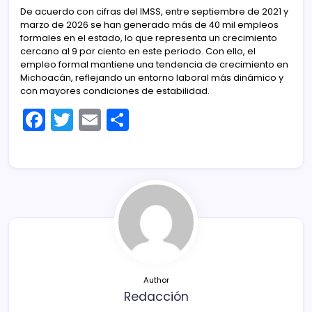
De acuerdo con cifras del IMSS, entre septiembre de 2021 y
marzo de 2026 se han generado más de 40 mil empleos
formales en el estado, lo que representa un crecimiento
cercano al 9 por ciento en este periodo. Con ello, el
empleo formal mantiene una tendencia de crecimiento en
Michoacán, reflejando un entorno laboral más dinámico y
con mayores condiciones de estabilidad.
F
T
E
C
a
w
m
o
c
itt
ai
m
e
er
l
p
b
ar
o
tir
o
k
Author
Redacción