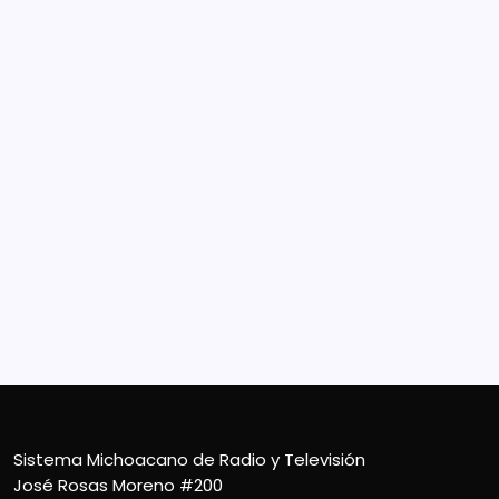
Sistema Michoacano de Radio y Televisión
José Rosas Moreno #200
Colonia Vista Bella
CP 58090, Morelia, México
Teléfono (01) 4431136900
Contacto
smichoacanortv@gmail.com
Sistema Michoacano de Radio y Televisión
José Rosas Moreno #200