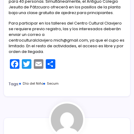
para 40 personas. Simultáneamente, el Antiguo Colegio
Jesuita de Pátzcuaro ofrecerá en los pasillos de la planta
baja una clase gratuita de ajedrez para principiantes.
Para participar en los talleres del Centro Cultural Clavijero
se requiere previo registro, las y los interesados deberán
enviar un correo a
centroculturalclavijero.mich@gmail.com, ya que el cupo es
limitado. En el resto de actividades, el acceso es libre y por
orden de llegada.
F
T
E
C
a
w
m
o
c
itt
ai
m
Tags:
Día del Niño
Secum
e
er
l
p
b
ar
o
tir
o
k