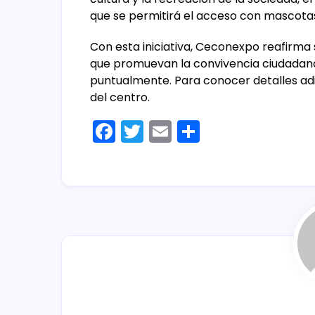
que se permitirá el acceso con mascot
Con esta iniciativa, Ceconexpo reafirma
que promuevan la convivencia ciudadana.
puntualmente. Para conocer detalles adic
del centro.
F
T
E
C
a
w
m
o
c
itt
ai
m
e
er
l
p
b
ar
o
tir
o
k