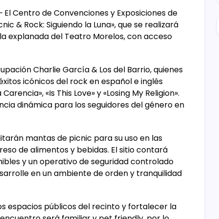
-
El Centro de Convenciones y Exposiciones de
nic & Rock: Siguiendo la Luna», que se realizará
en la explanada del Teatro Morelos, con acceso
upación Charlie García & Los del Barrio, quienes
xitos icónicos del rock en español e inglés
 Carencia», «Is This Love» y «Losing My Religion».
encia dinámica para los seguidores del género en
litarán mantas de picnic para su uso en las
eso de alimentos y bebidas. El sitio contará
bles y un operativo de seguridad controlado
sarrolle en un ambiente de orden y tranquilidad
 espacios públicos del recinto y fortalecer la
 encuentro será familiar y pet friendly, por lo