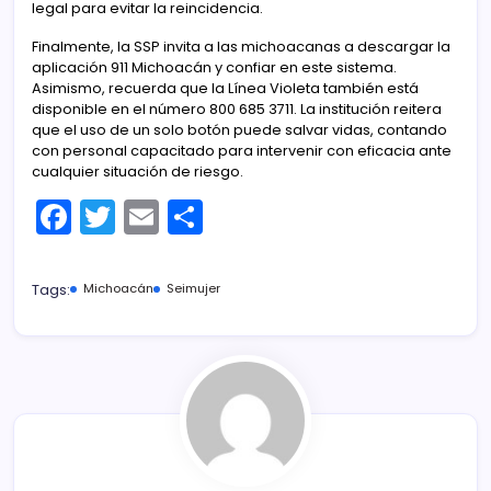
legal para evitar la reincidencia.
Finalmente, la SSP invita a las michoacanas a descargar la
aplicación 911 Michoacán y confiar en este sistema.
Asimismo, recuerda que la Línea Violeta también está
disponible en el número 800 685 3711. La institución reitera
que el uso de un solo botón puede salvar vidas, contando
con personal capacitado para intervenir con eficacia ante
cualquier situación de riesgo.
F
T
E
C
a
w
m
o
c
itt
ai
m
Tags:
Michoacán
Seimujer
e
er
l
p
b
ar
o
tir
o
k