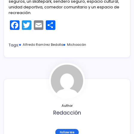
seguros, un skatepark, sendero seguro, espacio cultural,
unidad deportiva, comedor comunitario y un espacio de
recreación.
F
T
E
C
a
w
m
o
c
itt
ai
m
Tags:
Alfredo Ramírez Bedolla
Michoacán
e
er
l
p
b
ar
o
tir
o
k
Author
Redacción
Follow Me