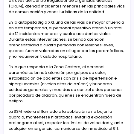
a través del Centro Regulador de Urgencias Médicas
(CRUM), atendió incidentes menores en las principales vías
de comunicación y zonas turísticas de la entidad.
En la autopista Siglo XXI, una de las vías de mayor afluencia
en esta temporada, el personal operativo atendió un total
de 12 incidentes menores y cuatro accidentes viales.
Durante estas intervenciones, se brindó atención
prehospitalaria a cuatro personas con lesiones leves,
quienes fueron valoradas en el lugar por los paramédicos,
y no requirieron traslado hospitalario.
En lo que respecta a la Zona Costera, el personal
paramédico brindó atención por golpes de calor,
estabilización de pacientes con crisis de hipertensión e
hiperglucemias (niveles altos de azúcar) y brindaron
cuidados generales y medidas de control a dos personas
por picadura de alacrán, quienes se encuentran fuera de
peligro.
La SSM reitera el llamado a la población a no bajar la
guardia, mantenerse hidratados, evitar la exposición
prolongada al sol, respetar los límites de velocidad y, ante
cualquier emergencia, comunicarse de inmediato al 911.