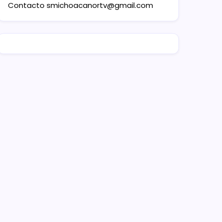
Contacto
smichoacanortv@gmail.com