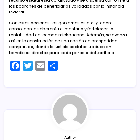
recurso estatal está garantizado y se dispersa conforme a
los padrones de beneficiarios validados por la instancia
federal.
Con estas acciones, los gobiernos estatal y federal
consolidan la soberanía alimentaria y fortalecen la
rentabilidad del campo michoacano. Además, se avanza
así en la construcción de una nación de prosperidad
compartida, donde la justicia social se traduce en
beneficios directos para cada parcela del territorio.
F
T
E
C
a
w
m
o
c
itt
ai
m
e
er
l
p
b
ar
o
tir
o
k
Author