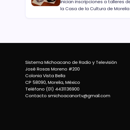
inician inscripciones a talleres d
la Casa de la Cultura de Morelia
Sistema Michoacano de Radio y Televisión
José Rosas Moreno #200
Colonia Vista Bella
CP 58090, Morelia, México
Teléfono (01) 4431136900
Contacto
smichoacanortv@gmail.com