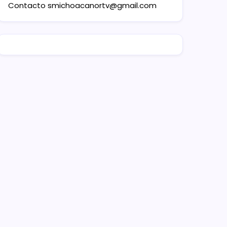
Contacto
smichoacanortv@gmail.com