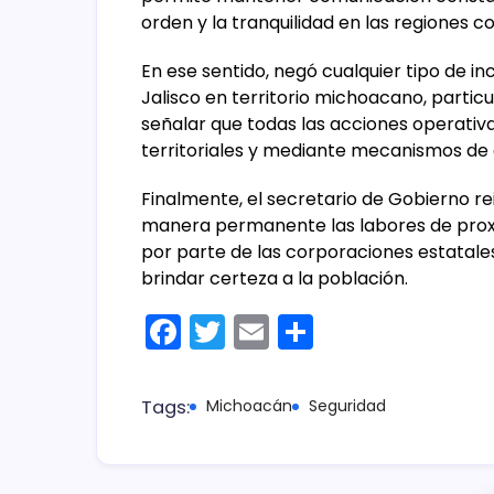
orden y la tranquilidad en las regiones co
En ese sentido, negó cualquier tipo de in
Jalisco en territorio michoacano, partic
señalar que todas las acciones operativas
territoriales y mediante mecanismos de c
Finalmente, el secretario de Gobierno re
manera permanente las labores de proximi
por parte de las corporaciones estatales 
brindar certeza a la población.
F
T
E
C
a
w
m
o
c
itt
ai
m
Tags:
Michoacán
Seguridad
e
er
l
p
b
ar