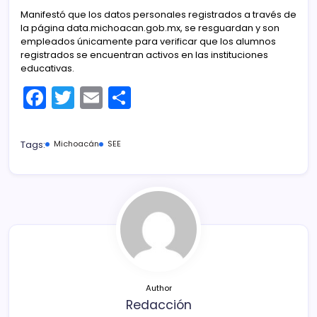
Manifestó que los datos personales registrados a través de
la página data.michoacan.gob.mx, se resguardan y son
empleados únicamente para verificar que los alumnos
registrados se encuentran activos en las instituciones
educativas.
F
T
E
C
a
w
m
o
c
itt
ai
m
Tags:
Michoacán
SEE
e
er
l
p
b
ar
o
tir
o
k
Author
Redacción