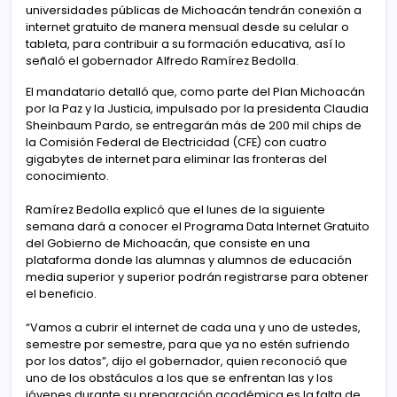
universidades públicas de Michoacán tendrán conexión a
internet gratuito de manera mensual desde su celular o
tableta, para contribuir a su formación educativa, así lo
señaló el gobernador Alfredo Ramírez Bedolla.
El mandatario detalló que, como parte del Plan Michoacán
por la Paz y la Justicia, impulsado por la presidenta Claudia
Sheinbaum Pardo, se entregarán más de 200 mil chips de
la Comisión Federal de Electricidad (CFE) con cuatro
gigabytes de internet para eliminar las fronteras del
conocimiento.
Ramírez Bedolla explicó que el lunes de la siguiente
semana dará a conocer el Programa Data Internet Gratuito
del Gobierno de Michoacán, que consiste en una
plataforma donde las alumnas y alumnos de educación
media superior y superior podrán registrarse para obtener
el beneficio.
“Vamos a cubrir el internet de cada una y uno de ustedes,
semestre por semestre, para que ya no estén sufriendo
por los datos”, dijo el gobernador, quien reconoció que
uno de los obstáculos a los que se enfrentan las y los
jóvenes durante su preparación académica es la falta de