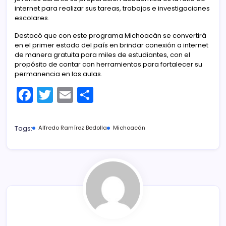
internet para realizar sus tareas, trabajos e investigaciones
escolares.
Destacó que con este programa Michoacán se convertirá
en el primer estado del país en brindar conexión a internet
de manera gratuita para miles de estudiantes, con el
propósito de contar con herramientas para fortalecer su
permanencia en las aulas.
F
T
E
C
a
w
m
o
c
itt
ai
m
Tags:
Alfredo Ramírez Bedolla
Michoacán
e
er
l
p
b
ar
o
tir
o
k