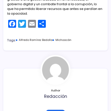
gobierno digital y un combate frontal a la corrupción, lo
que ha permitido liberar recursos que antes se perdían en
la opacidad.
F
T
E
C
a
w
m
o
c
itt
ai
m
Tags:
Alfredo Ramírez Bedolla
Michoacán
e
er
l
p
b
ar
o
tir
o
k
Author
Redacción