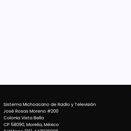
Sistema Michoacano de Radio y Televisión
José Rosas Moreno #200
Colonia Vista Bella
CP 58090, Morelia, México
Teléfono (01) 4431136900
Contacto
smichoacanortv@gmail.com
Sistema Michoacano de Radio y Televisión
José Rosas Moreno #200
Colonia Vista Bella
CP 58090, Morelia, México