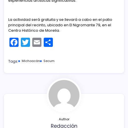
experiencias artísticas significativas.
La actividad será gratuita y se llevará a cabo en el patio
principal del recinto, ubicado en El Nigromante 79, en el
Centro Histórico de Morelia.
F
T
E
C
a
w
m
o
c
itt
ai
m
Tags:
Michoacán
Secum
e
er
l
p
b
ar
o
tir
o
k
Author
Redacción