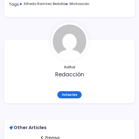
c
itt
ai
m
Tags:
Alfredo Ramírez Bedolla
Michoacán
e
er
l
p
b
ar
o
tir
o
k
Author
Redacción
Follow Me
Other Articles
Previous