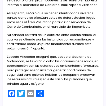
se desarrollará el próximo jueves 12 de febrero en Morelia,
informó el secretario de Gobierno, Raúl Zepeda Villaseñor.
Al respecto, señaló que se tienen identificados diversos
puntos donde se efectúan actos de deforestación ilegal,
entre ellos el Área Voluntaria para la Conservación del
Cerro de Comburinda, en el municipio de Tingambato.
“Al parecer se trata de un conflicto entre comunidades, el
cual ya se atiende por las instancias correspondientes y
será tratado como un punto fundamental durante esta
próxima sesión”, apuntó.
Zepeda Villaseñor aseguró que, desde el Gobierno de
Michoacán, se llevarán a cabo las acciones necesarias, en
coordinación con las autoridades ambientales y forestales,
para proteger el ecosistema, generar condiciones de
seguridad para quienes habitan los bosques y preservar
los recursos naturales; en este caso, los pulmones que
brindan agua y oxígeno.
F
T
E
C
a
w
m
o