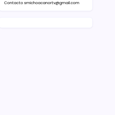
Contacto
smichoacanortv@gmail.com