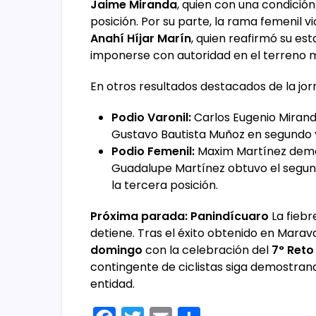
Jaime Miranda
, quien con una condició
posición. Por su parte, la rama femenil 
Anahí Híjar Marín
, quien reafirmó su est
imponerse con autoridad en el terreno 
En otros resultados destacados de la jor
Podio Varonil:
Carlos Eugenio Miranda
Gustavo Bautista Muñoz en segundo 
Podio Femenil:
Maxim Martínez demos
Guadalupe Martínez obtuvo el segund
la tercera posición.
Próxima parada: Panindícuaro
La fiebr
detiene. Tras el éxito obtenido en Marava
domingo
con la celebración del
7° Reto
contingente de ciclistas siga demostrand
entidad.