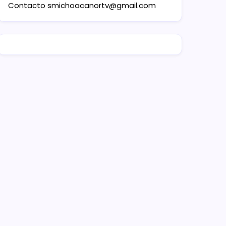
Contacto
smichoacanortv@gmail.com