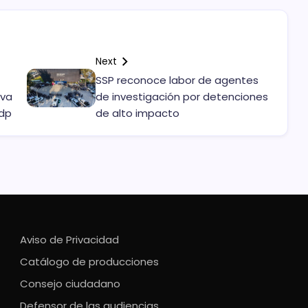
Next
SSP reconoce labor de agentes
eva
de investigación por detenciones
mdp
de alto impacto
Aviso de Privacidad
Catálogo de producciones
Consejo ciudadano
Defensor de las audiencias