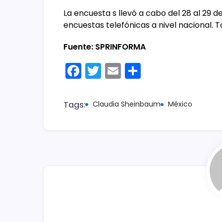
La encuesta s llevó a cabo del 28 al 29 
encuestas telefónicas a nivel nacional.
Fuente: SPRINFORMA
F
T
E
C
a
w
m
o
c
itt
ai
m
Tags:
Claudia Sheinbaum
México
e
er
l
p
b
ar
o
tir
o
k