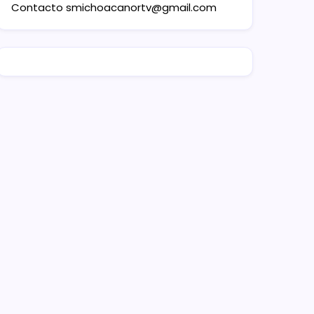
Contacto
smichoacanortv@gmail.com