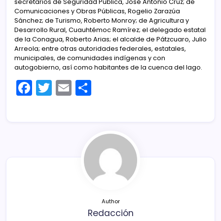
secretarios de Seguridad Pública, José Antonio Cruz; de
Comunicaciones y Obras Públicas, Rogelio Zarazúa
Sánchez; de Turismo, Roberto Monroy; de Agricultura y
Desarrollo Rural, Cuauhtémoc Ramírez; el delegado estatal
de la Conagua, Roberto Arias; el alcalde de Pátzcuaro, Julio
Arreola; entre otras autoridades federales, estatales,
municipales, de comunidades indígenas y con
autogobierno, así como habitantes de la cuenca del lago.
F
T
E
C
a
w
m
o
c
itt
ai
m
e
er
l
p
b
ar
o
tir
o
k
Author
Redacción