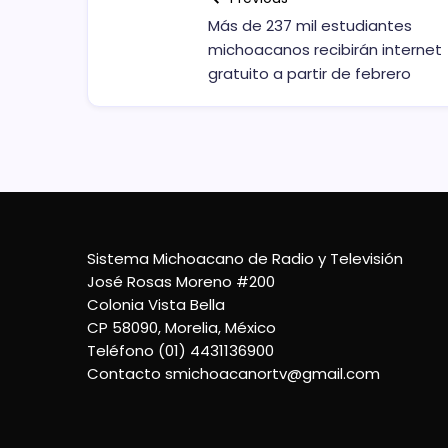
Más de 237 mil estudiantes
michoacanos recibirán internet
gratuito a partir de febrero
Sistema Michoacano de Radio y Televisión
José Rosas Moreno #200
Colonia Vista Bella
CP 58090, Morelia, México
Teléfono (01) 4431136900
Contacto
smichoacanortv@gmail.com