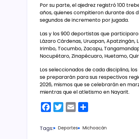
Por su parte, el ajedrez registró 100 trebe
años, quienes compitieron durante dos d
segundos de incremento por jugada.
Las y los 900 deportistas que participar
Lázaro Cárdenas, Uruapan, Apatzingán, L
Irimbo, Tocumbo, Zacapu, Tangamandapi
Nocupétaro, Zinapécuaro, Huetamo, Quirog
Los seleccionados de cada disciplina, lo
se prepararán para sus respectivos regio
2026, mismos que se celebrarán en marzo
mientras que el atletismo en Nayarit.
F
T
E
C
a
w
m
o
c
itt
ai
m
Tags:
Deportes
Michoacán
e
er
l
p