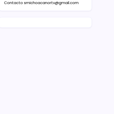
Contacto
smichoacanortv@gmail.com