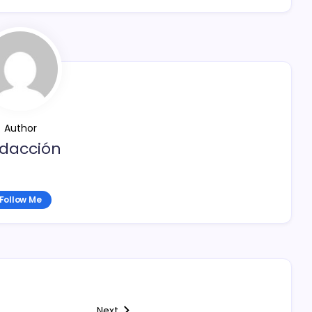
Author
dacción
Follow Me
Next