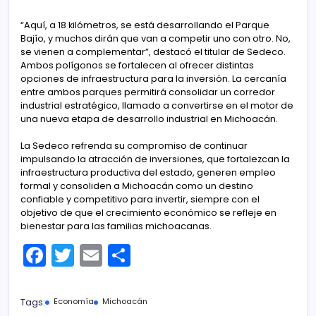
“Aquí, a 18 kilómetros, se está desarrollando el Parque
Bajío, y muchos dirán que van a competir uno con otro. No,
se vienen a complementar”, destacó el titular de Sedeco.
Ambos polígonos se fortalecen al ofrecer distintas
opciones de infraestructura para la inversión. La cercanía
entre ambos parques permitirá consolidar un corredor
industrial estratégico, llamado a convertirse en el motor de
una nueva etapa de desarrollo industrial en Michoacán.
La Sedeco refrenda su compromiso de continuar
impulsando la atracción de inversiones, que fortalezcan la
infraestructura productiva del estado, generen empleo
formal y consoliden a Michoacán como un destino
confiable y competitivo para invertir, siempre con el
objetivo de que el crecimiento económico se refleje en
bienestar para las familias michoacanas.
F
T
E
C
a
w
m
o
c
itt
ai
m
Tags:
Economía
Michoacán